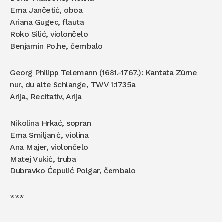
Ema Jančetić, oboa
Ariana Gugec, flauta
Roko Silić, violončelo
Benjamin Polhe, čembalo
Georg Philipp Telemann (1681.-1767.): Kantata Zürne
nur, du alte Schlange, TWV 1:1735a
Arija, Recitativ, Arija
Nikolina Hrkać, sopran
Ema Smiljanić, violina
Ana Majer, violončelo
Matej Vukić, truba
Dubravko Ćepulić Polgar, čembalo
***