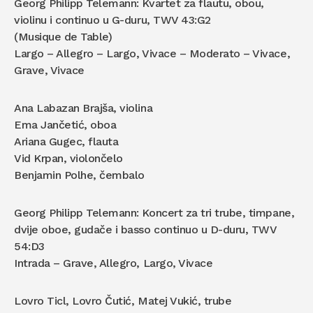
Georg Philipp Telemann: Kvartet za flautu, obou,
violinu i continuo u G-duru, TWV 43:G2
(Musique de Table)
Largo – Allegro – Largo, Vivace – Moderato – Vivace,
Grave, Vivace
Ana Labazan Brajša, violina
Ema Jančetić, oboa
Ariana Gugec, flauta
Vid Krpan, violončelo
Benjamin Polhe, čembalo
Georg Philipp Telemann: Koncert za tri trube, timpane,
dvije oboe, gudače i basso continuo u D-duru, TWV
54:D3
Intrada – Grave, Allegro, Largo, Vivace
Lovro Ticl, Lovro Čutić, Matej Vukić, trube