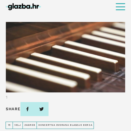
1
SHARE
15
VELJ
ZAGREB
KONCERTNA DVORANA BLAGOJE BERSA