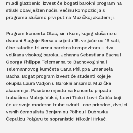
mladi glazbenici izvest će bogati barokni program na
stilski obaviješten način. Većinu kompozicija s
programa slušamo prvi put na Muzičkoj akademiji!
Program koncerta Otac, sin i kum, kojeg slušamo u
dvorani Blagoje Bersa u srijedu 15. veljače od 19 sati,
čine skladbe tri vrsna barokna kompozitora – dva
velikana visokog baroka, Johanna Sebastiana Bacha i
Georga Philippa Telemanna te Bachovog sina i
Telemannovog kumčeta Carla Philippa Emanuela
Bacha. Bogat program izvest će studenti koje je
okupila Laura Vadjon u Barokni ansambl Muzičke
akademije. Posebno mjesto na koncertu pripada
trubačima Mateju Vukić, Lovri Ticlu i Lovri Čutiću koji
će uz svoje moderne trube svirati i one prirodne, dvojici
vrsnih čembalista Benjaminu Pölheu i Dubravku
Ćepuliću Polgaru te sopranistici Nikolini Hrkać.