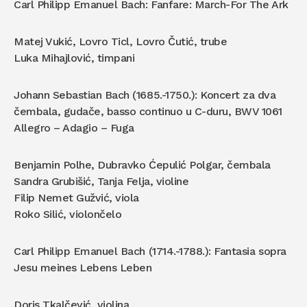
Carl Philipp Emanuel Bach: Fanfare: March-For The Ark
Matej Vukić, Lovro Ticl, Lovro Čutić, trube
Luka Mihajlović, timpani
Johann Sebastian Bach (1685.-1750.): Koncert za dva
čembala, gudače, basso continuo u C-duru, BWV 1061
Allegro – Adagio – Fuga
Benjamin Polhe, Dubravko Ćepulić Polgar, čembala
Sandra Grubišić, Tanja Felja, violine
Filip Nemet Gužvić, viola
Roko Silić, violončelo
Carl Philipp Emanuel Bach (1714.-1788.): Fantasia sopra
Jesu meines Lebens Leben
Doris Tkalčević, violina