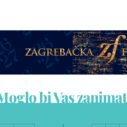
Moglo bi Vas zanimat