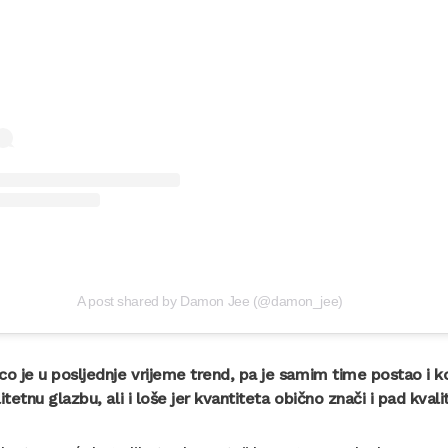
A post shared by Damon Jee (@damon_jee)
co je u posljednje vrijeme trend, pa je samim time postao i komer
litetnu glazbu, ali i loše jer kvantiteta obično znači i pad kval