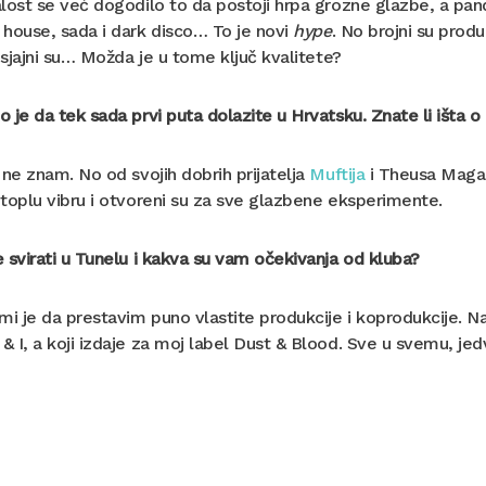
lost se već dogodilo to da postoji hrpa grozne glazbe, a pa
house, sada i dark disco… To je novi
hype
. No brojni su produ
i sjajni su… Možda je u tome ključ kvalitete?
 je da tek sada prvi puta dolazite u Hrvatsku. Znate li išta o
 ne znam. No od svojih dobrih prijatelja
Muftija
i Theusa Maga, 
toplu vibru i otvoreni su za sve glazbene eksperimente.
 svirati u Tunelu i kakva su vam očekivanja od kluba?
mi je da prestavim puno vlastite produkcije i koprodukcije. Na
 I, a koji izdaje za moj label Dust & Blood. Sve u svemu, jed