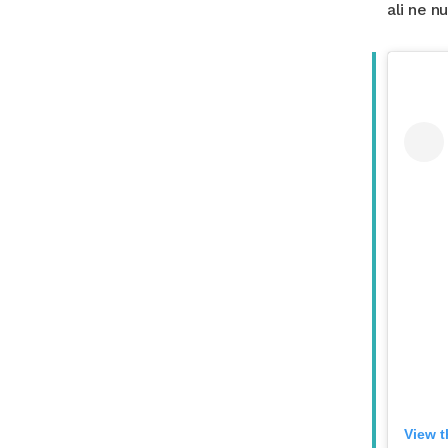
ali ne n
View t