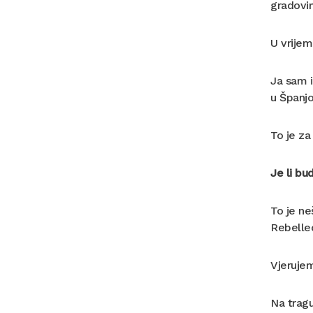
gradovim
U vrijem
Ja sam i
u Španjo
To je za
Je li bu
To je ne
Rebelled
Vjerujem
Na tragu