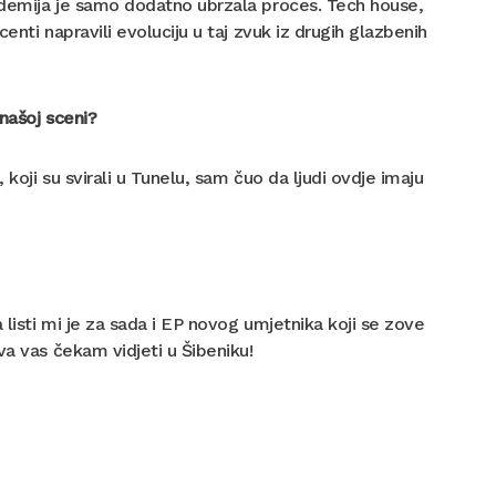
ndemija je samo dodatno ubrzala proces. Tech house,
centi napravili evoluciju u taj zvuk iz drugih glazbenih
 našoj sceni?
koji su svirali u Tunelu, sam čuo da ljudi ovdje imaju
 listi mi je za sada i EP novog umjetnika koji se zove
va vas čekam vidjeti u Šibeniku!