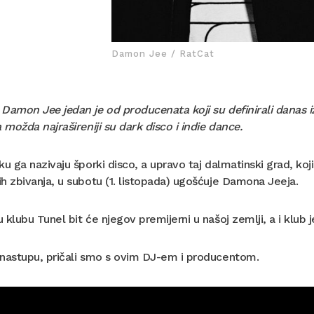
Damon Jee / RatCat
Damon Jee jedan je od producenata koji su definirali danas i
a možda najrašireniji su dark disco i indie dance.
ku ga nazivaju šporki disco, a upravo taj dalmatinski grad, koj
h zbivanja, u subotu (1. listopada) ugošćuje Damona Jeeja.
 klubu Tunel bit će njegov premijerni u našoj zemlji, a i klub
 nastupu, pričali smo s ovim DJ-em i producentom.