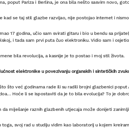
a, poput Pariza i Berlina, je ona bila nešto sasvim novo, got
e kad se taj stil glazbe razvijao, nije postojao internet i nis
mao 17 godina, učio sam svirati gitaru i bio u bendu sa prija
lskoj, i tada sam prvi puta čuo elektroniku. Vidio sam i osjet
 mene bila revolucija, a kasnije je to postao i moj stil života.
dućnost elektronike u povezivanju organskih i sintetičkih zvu
što što već godinama rade ili su radili brojni glazbenici popu
oa… Hoće li se ispostaviti da je to bila evolucija? To je dobro
 da miješanje raznih glazbenih utjecaja može donijeti zanimlji
 toga, svoj rad u studiju vidim kao laboratorij u kojem kreir