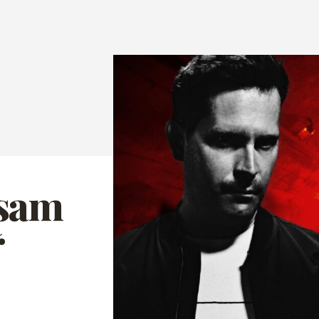
 sam
“