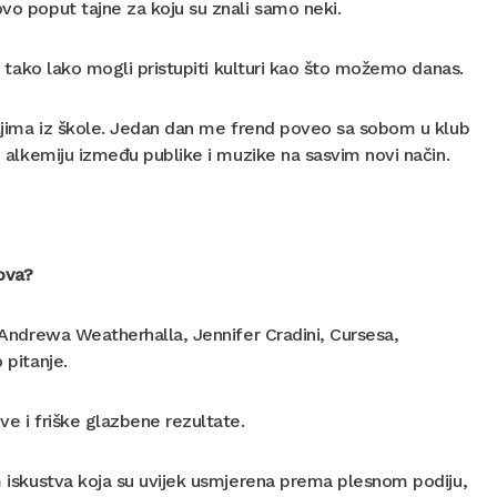
ovo poput tajne za koju su znali samo neki.
mo tako lako mogli pristupiti kulturi kao što možemo danas.
teljima iz škole. Jedan dan me frend poveo sa sobom u klub
io alkemiju između publike i muzike na sasvim novi način.
kova?
t Andrewa Weatherhalla, Jennifer Cradini, Cursesa,
 pitanje.
ve i friške glazbene rezultate.
am iskustva koja su uvijek usmjerena prema plesnom podiju,