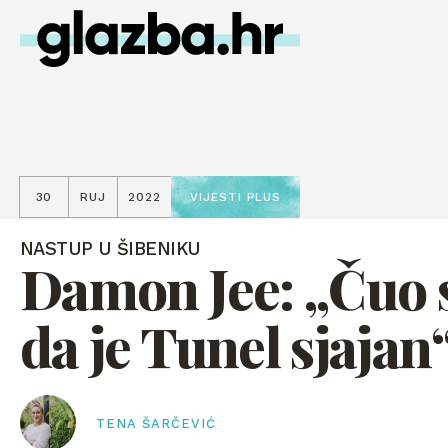
30
RUJ
2022
VIJESTI PLUS
NASTUP U ŠIBENIKU
Damon Jee: „Čuo
da je Tunel sjajan
TENA ŠARČEVIĆ