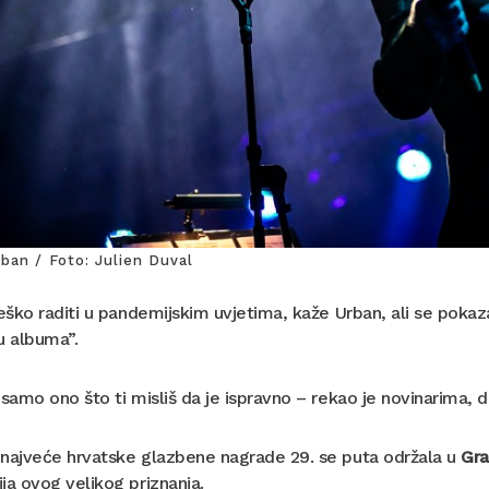
ban / Foto: Julien Duval
teško raditi u pandemijskim uvjetima, kaže Urban, ali se pokazal
u albuma”.
 samo ono što ti misliš da je ispravno – rekao je novinarima, 
 najveće hrvatske glazbene nagrade 29. se puta održala u
Gra
ja ovog velikog priznanja.