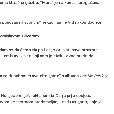
buma klasične glazbe. “Mora” je na koncu i proglašena
i ponosan na svoj tim”, rekao nam je Vid nakon dodjele.
omislavom Oliverom
.
adam se da ćemo skupa i dalje otkivati nove prostore
Tomislav Oliver, koji nam je ekskluzivno otkrio da u
.
 a sa skladbom “Favourite game” s albuma
Let Me Panic
je
o lijepo mi je”, rekla nam je Dunja prije dodjele.
prvom koncertnom predstavljanju Bad Daughter, koje je