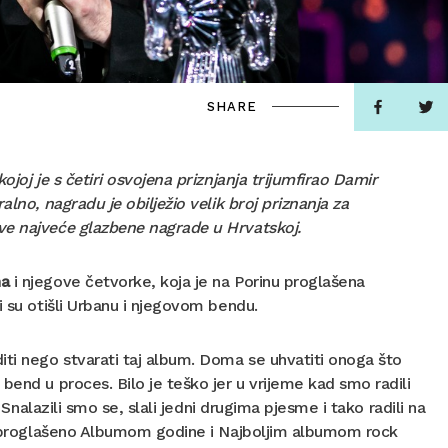
SHARE
joj je s četiri osvojena priznjanja trijumfirao Damir
lno, nagradu je obilježio velik broj priznanja za
ove najveće glazbene nagrade u Hrvatskoj.
na
i njegove četvorke, koja je na Porinu proglašena
i su otišli Urbanu i njegovom bendu.
iti nego stvarati taj album. Doma se uhvatiti onoga što
bend u proces. Bilo je teško jer u vrijeme kad smo radili
 Snalazili smo se, slali jedni drugima pjesme i tako radili na
e proglašeno Albumom godine i Najboljim albumom rock