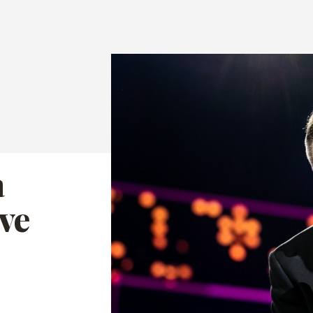
a
ove