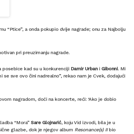
esmu “Ptice”, a onda pokupio dvije nagrade; onu za Najbolju
emotivan pri preuzimanju nagrade.
 a posebice kad su u konkurenciji
Damir Urban
i
Gibonni
. Mi
 mi se sve ovo čini nadrealno”, rekao nam je Cvek, dodajući
ovom nagradom, doći na koncerte, reći: ‘Ako je dobio
 skladba “Mora”
Sare Glojnarić
, koju Vid izvodi, bila je u
asične glazbe, dok je njegov album
Resonance(s) II
bio