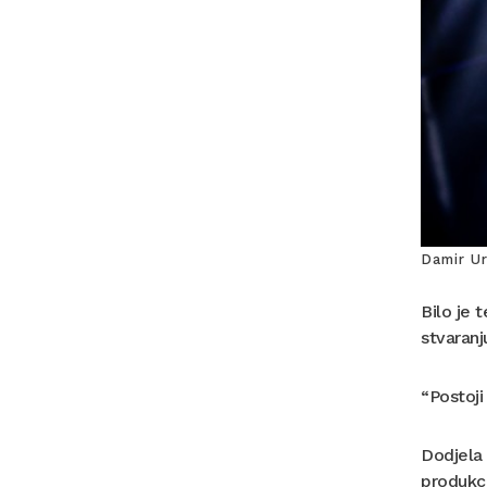
Damir Ur
Bilo je 
stvaranj
“Postoji
Dodjela
produkci