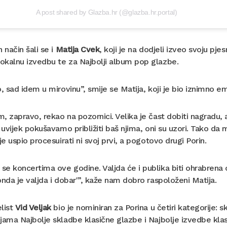
A post shared by Glazba.hr (@glazba.hr.portal)
n način šali se i
Matija Cvek
, koji je na dodjeli izveo svoju pj
okalnu izvedbu te za Najbolji album pop glazbe.
o, sad idem u mirovinu”, smije se Matija, koji je bio iznimno 
, zapravo, rekao na pozornici. Velika je čast dobiti nagradu,
e uvijek pokušavamo približiti baš njima, oni su uzori. Tako da
ije uspio procesuirati ni svoj prvi, a pogotovo drugi Porin.
e koncertima ove godine. Valjda će i publika biti ohrabrena 
onda je valjda i dobar'”, kaže nam dobro raspoloženi Matija.
list
Vid Veljak
bio je nominiran za Porina u četiri kategorije:
jama Najbolje skladbe klasične glazbe i Najbolje izvedbe kl