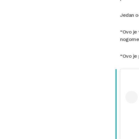
Jedan od
“Ovo je 
nogometu
“Ovo je 