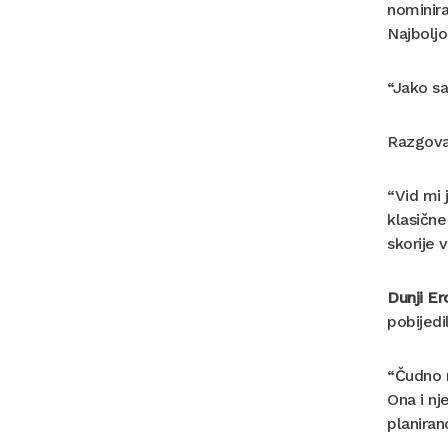
nominira
Najbolj
“Jako sa
Razgova
“Vid mi 
klasične
skorije 
Dunji Er
pobijedi
“Čudno m
Ona i nj
planiran