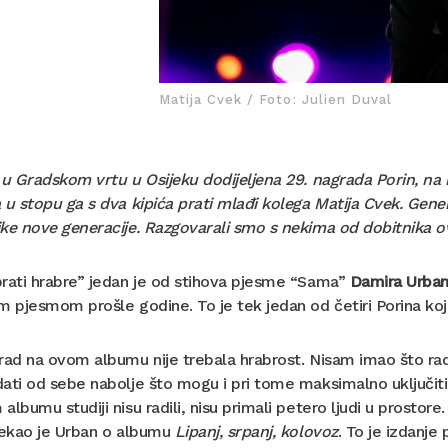
Matija Cvek / Foto: Julien Duval
 u Gradskom vrtu u Osijeku dodijeljena 29. nagrada Porin, na ko
 u stopu ga s dva kipića prati mlađi kolega Matija Cvek. Genera
ke nove generacije. Razgovarali smo s nekima od dobitnika 
rati hrabre” jedan je od stihova pjesme “Sama”
Damira Urba
m pjesmom prošle godine. To je tek jedan od četiri Porina koj
rad na ovom albumu nije trebala hrabrost. Nisam imao što rad
ati od sebe nabolje što mogu i pri tome maksimalno uključiti 
albumu studiji nisu radili, nisu primali petero ljudi u prostore.
rekao je Urban o albumu
Lipanj, srpanj, kolovoz
. To je izdanj