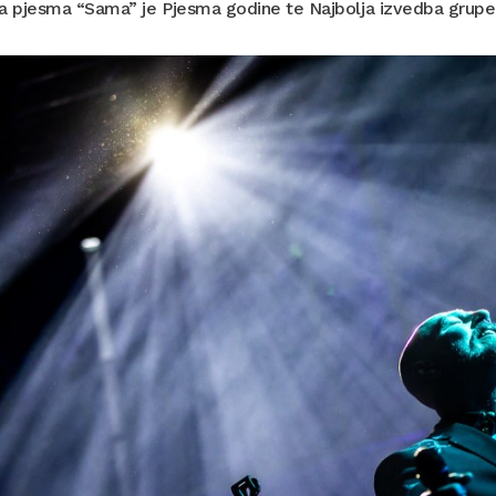
 a pjesma “Sama” je Pjesma godine te Najbolja izvedba grupe