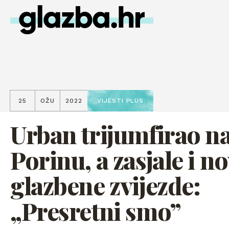
25
OŽU
2022
VIJESTI PLUS
Urban trijumfirao n
Porinu, a zasjale i n
glazbene zvijezde:
„Presretni smo”