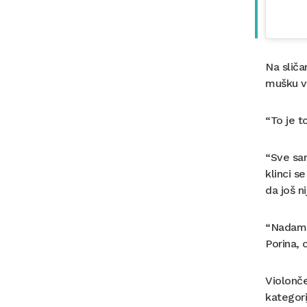
Na sliča
mušku v
“To je t
“Sve sam
klinci s
da još n
“Nadam s
Porina, 
Violonče
kategori