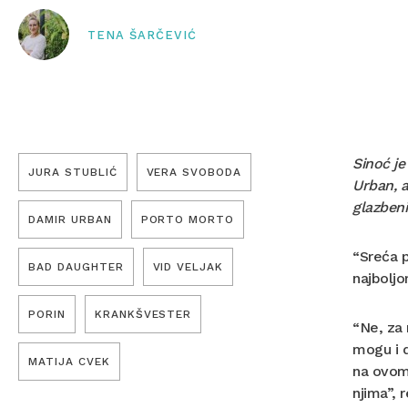
TENA ŠARČEVIĆ
Sinoć je
JURA STUBLIĆ
VERA SVOBODA
Urban, a
glazbeni
DAMIR URBAN
PORTO MORTO
“Sreća p
BAD DAUGHTER
VID VELJAK
najboljo
PORIN
KRANKŠVESTER
“Ne, za 
mogu i d
MATIJA CVEK
na ovom 
njima”, 