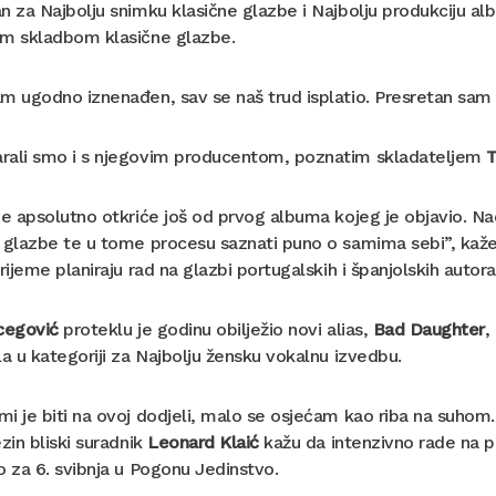
n za Najbolju snimku klasične glazbe i Najbolju produkciju al
om skladbom klasične glazbe.
m ugodno iznenađen, sav se naš trud isplatio. Presretan sam 
rali smo i s njegovim producentom, poznatim skladateljem
T
je apsolutno otkriće još od prvog albuma kojeg je objavio. N
 glazbe te u tome procesu saznati puno o samima sebi”, kaže 
vrijeme planiraju rad na glazbi portugalskih i španjolskih autora
cegović
proteklu je godinu obilježio novi alias,
Bad Daughter
,
la u kategoriji za Najbolju žensku vokalnu izvedbu.
i je biti na ovoj dodjeli, malo se osjećam kao riba na suhom. N
ezin bliski suradnik
Leonard Klaić
kažu da intenzivno rade na 
o za 6. svibnja u Pogonu Jedinstvo.