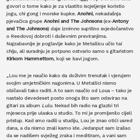
govori o tome kako je za vlastito iscjeljenje koristio
jogu, chi gong i morske kupke.
Anohni
, nekadašnja
pjevačica grupe
Anohni and The Johnsons
(ex-
Antony
and The Johnsons
) daje iznimno suptilno svjedočanstvo
o Reedovoj dobroti i duševnim previranjima.
Najzabavnije je poglavlje kako je Metallicu učio tai
chiju, ali suradnju je potpuno ostvario samo s gitaristom
Kirkom Hammettom
, koji se bavi jogom.
„Lou me je naučio kako da doživim trenutak i vjerujem
svojim umjetničkim nagonima. U Metallici nismo
običavali tako raditi. A to sam naučio od Loua – tako je
nastalo devedeset posto onoga što sam odsvirao na
gitari za album
Lulu
. Nekad bih radio na glazbi tri
mjeseca prije ulaska u studio. To mi je promijenilo cijeli
pristup. Kad smo radili u studiju, Lou je znao otići usred
dana, a da nismo znali kamo ide. Jedanput sam izašao
da se nadišem svježeg zraka i meditiram, a vani sam