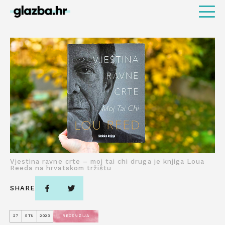
Vjestina ravne crte – moj tai chi druga je knjiga Loua
Reeda na hrvatskom tržištu
SHARE
27
STU
2023
RECENZIJA