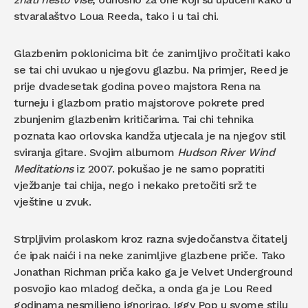
stvaralaštvo Loua Reeda, tako i u tai chi.
Glazbenim poklonicima bit će zanimljivo pročitati kako
se tai chi uvukao u njegovu glazbu. Na primjer, Reed je
prije dvadesetak godina poveo majstora Rena na
turneju i glazbom pratio majstorove pokrete pred
zbunjenim glazbenim kritičarima. Tai chi tehnika
poznata kao orlovska kandža utjecala je na njegov stil
sviranja gitare. Svojim albumom
Hudson River Wind
Meditations
iz 2007. pokušao je ne samo popratiti
vježbanje tai chija, nego i nekako pretočiti srž te
vještine u zvuk.
Strpljivim prolaskom kroz razna svjedočanstva čitatelj
će ipak naići i na neke zanimljive glazbene priče. Tako
Jonathan Richman priča kako ga je Velvet Underground
posvojio kao mladog dečka, a onda ga je Lou Reed
godinama nesmiljeno ignorirao. Iggy Pop u svome stilu