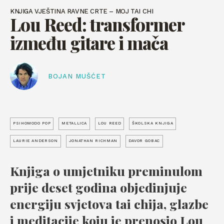
KNJIGA VJEŠTINA RAVNE CRTE – MOJ TAI CHI
Lou Reed: transformer
između gitare i mača
BOJAN MUŠĆET
PSIHOMODO POP
METALLICA
LOU REED
ŠKOLSKA KNJIGA
LAURIE ANDERSON
JONATHAN RICHMAN
DAVOR GOBAC
Knjiga o umjetniku preminulom
prije deset godina objedinjuje
energiju svjetova tai chija, glazbe
i meditacije koju je prenosio Lou