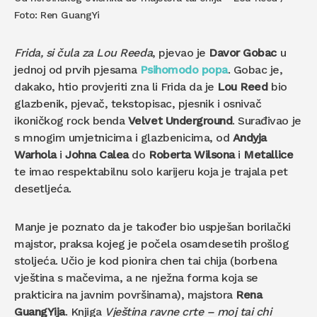
Foto: Ren GuangYi
Frida, si čula za Lou Reeda
, pjevao je
Davor Gobac
u
jednoj od prvih pjesama
Psihomodo popa
. Gobac je,
dakako, htio provjeriti zna li Frida da je
Lou Reed
bio
glazbenik, pjevač, tekstopisac, pjesnik i osnivač
ikoničkog rock benda
Velvet Underground
. Surađivao je
s mnogim umjetnicima i glazbenicima, od
Andyja
Warhola
i
Johna Calea
do
Roberta Wilsona
i
Metallice
te imao respektabilnu solo karijeru koja je trajala pet
desetljeća.
Manje je poznato da je također bio uspješan borilački
majstor, praksa kojeg je počela osamdesetih prošlog
stoljeća. Učio je kod pionira chen tai chija (borbena
vještina s mačevima, a ne nježna forma koja se
prakticira na javnim površinama), majstora
Rena
GuangYija
. Knjiga
Vještina ravne crte – moj tai chi