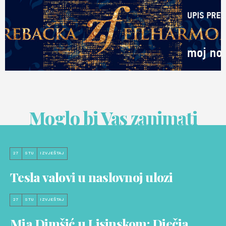
Moglo bi Vas zanimati
27
STU
IZVJEŠTAJ
Tesla valovi u naslovnoj ulozi
27
STU
IZVJEŠTAJ
Mia Dimšić u Lisinskom: Dječja