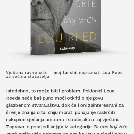
Vještina ravne crte – moj tai chi: nepoznati Lou Reed
za većinu slušatelja
Istodobno, to može biti i problem. Poklonici Loua
Reeda neće baš puno moći otkriti o njegovu
glazbenom stvaralaštvu, dok će i oni zainteresirani za
širenje znanja o tai chiju morati ponajprije raskrčiti
nakupine sjećanja amatera i stručnjaka u toj vještini.
Zapravo je posrijedi knjiga iz kategorije
Za one koji žele
znati nešto više
, odnosno za one koji su upućeni kako u