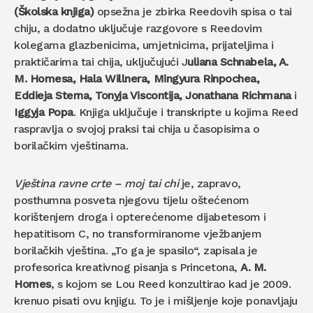
(Školska knjiga)
opsežna je zbirka Reedovih spisa o tai
chiju, a dodatno uključuje razgovore s Reedovim
kolegama glazbenicima, umjetnicima, prijateljima i
praktičarima tai chija, uključujući J
uliana Schnabela, A.
M. Homesa, Hala Willnera, Mingyura Rinpochea,
Eddieja Sterna, Tonyja Viscontija, Jonathana Richmana
i
Iggyja Popa
. Knjiga uključuje i transkripte u kojima Reed
raspravlja o svojoj praksi tai chija u časopisima o
borilačkim vještinama.
Vještina ravne crte – moj tai chi
je, zapravo,
posthumna posveta njegovu tijelu oštećenom
korištenjem droga i opterećenome dijabetesom i
hepatitisom C, no transformiranome vježbanjem
borilačkih vještina. „To ga je spasilo“, zapisala je
profesorica kreativnog pisanja s Princetona,
A. M.
Homes
, s kojom se Lou Reed konzultirao kad je 2009.
krenuo pisati ovu knjigu. To je i mišljenje koje ponavljaju