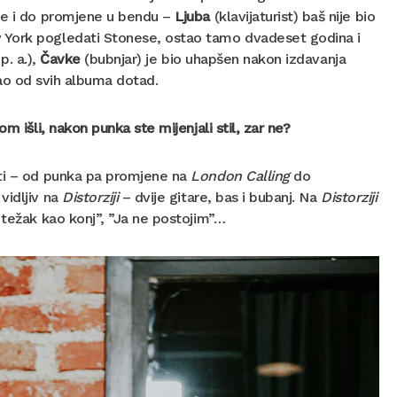
 je i do promjene u bendu –
Ljuba
(klavijaturist) baš nije bio
 York pogledati Stonese, ostao tamo dvadeset godina i
p. a.),
Čavke
(bubnjar) je bio uhapšen nakon izdavanja
šao od svih albuma dotad.
m išli, nakon punka ste mijenjali stil, zar ne?
ati – od punka pa promjene na
London Calling
do
 vidljiv na
Distorziji
– dvije gitare, bas i bubanj. Na
Distorziji
 težak kao konj”, ”Ja ne postojim”…