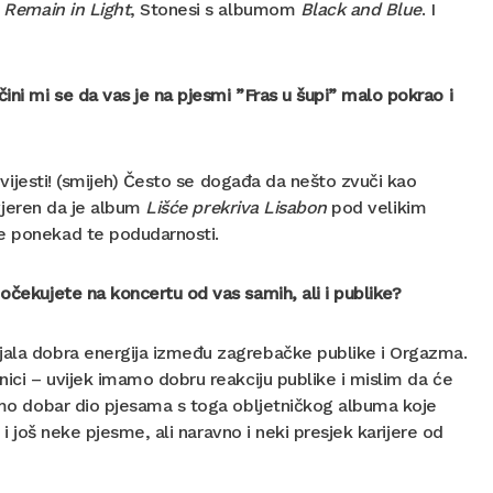
s
Remain in Light
, Stonesi s albumom
Black and Blue
. I
ini mi se da vas je na pjesmi ”Fras u šupi” malo pokrao i
povijesti! (smijeh) Često se događa da nešto zvuči kao
uvjeren da je album
Lišće prekriva Lisabon
pod velikim
se ponekad te podudarnosti.
 očekujete na koncertu od vas samih, ali i publike?
ojala dobra energija između zagrebačke publike i Orgazma.
nici – uvijek imamo dobru reakciju publike i mislim da će
ramo dobar dio pjesama s toga obljetničkog albuma koje
i i još neke pjesme, ali naravno i neki presjek karijere od