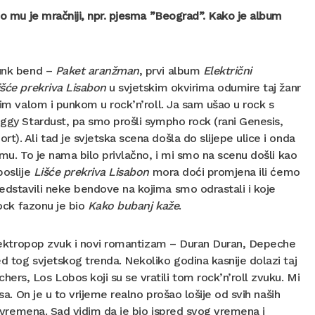
 dio mu je mračniji, npr. pjesma ”Beograd”. Kako je album
punk bend –
Paket aranžman
, prvi album
Električni
išće prekriva Lisabon
u svjetskim okvirima odumire taj žanr
vim valom i punkom u rock’n’roll. Ja sam ušao u rock s
iggy Stardust, pa smo prošli sympho rock (rani Genesis,
). Ali tad je svjetska scena došla do slijepe ulice i onda
smu. To je nama bilo privlačno, i mi smo na scenu došli kao
poslije
Lišće prekriva Lisabon
mora doći promjena ili ćemo
edstavili neke bendove na kojima smo odrastali i koje
rock fazonu je bio
Kako bubanj kaže
.
n elektropop zvuk i novi romantizam – Duran Duran, Depeche
ed tog svjetskog trenda. Nekoliko godina kasnije dolazi taj
rs, Los Lobos koji su se vratili tom rock’n’roll zvuku. Mi
sa. On je u to vrijeme realno prošao lošije od svih naših
eg vremena. Sad vidim da je bio ispred svog vremena i