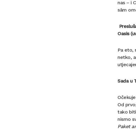
nas – i
sâm omo
Presluš
Oasis (u
Pa eto, 
netko, a
utjecaje
Sada u T
Očekujem
Od prvog
tako bit
nismo sv
Paket a