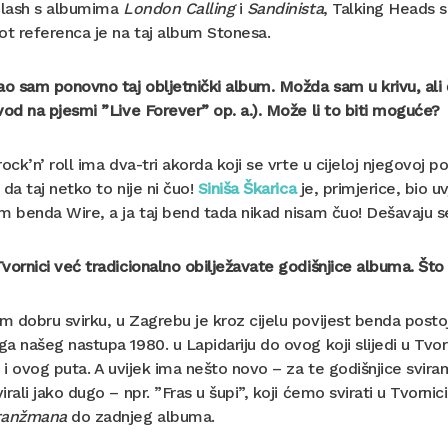
 Clash s albumima
London Calling
i
Sandinista
, Talking Heads 
t referenca je na taj album Stonesa.
ao sam ponovno taj obljetnički album. Možda sam u krivu, ali č
vod na pjesmi ”Live Forever” op. a.). Može li to biti moguće?
rock’n’ roll ima dva-tri akorda koji se vrte u cijeloj njegovoj 
 da taj netko to nije ni čuo!
Siniša Škarica
je, primjerice, bio 
m benda Wire, a ja taj bend tada nikad nisam čuo! Dešavaju 
vornici već tradicionalno obilježavate godišnjice albuma. Što
 dobru svirku, u Zagrebu je kroz cijelu povijest benda post
a našeg nastupa 1980. u Lapidariju do ovog koji slijedi u Tvor
i i ovog puta. A uvijek ima nešto novo – za te godišnjice svi
irali jako dugo – npr. ”Fras u šupi”, koji ćemo svirati u Tvornic
ranžmana
do zadnjeg albuma.