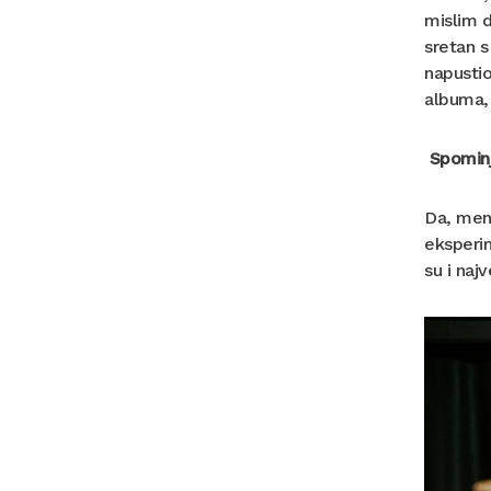
mislim d
sretan 
napustio
albuma, 
Spominj
Da, meni
eksperi
su i naj