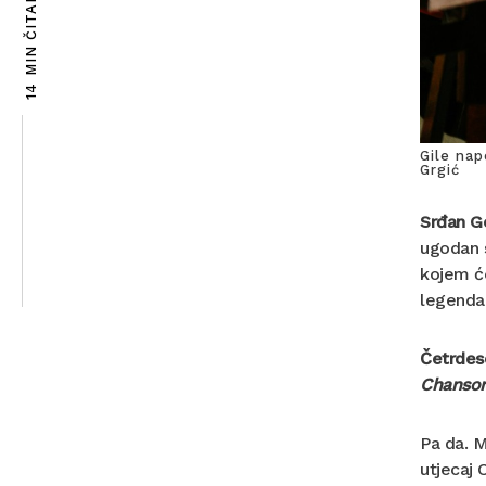
14 MIN ČITANJA
Gile na
Grgić
Srđan Go
ugodan 
kojem ć
legenda
Četrdes
Chanson
Pa da. M
utjecaj 