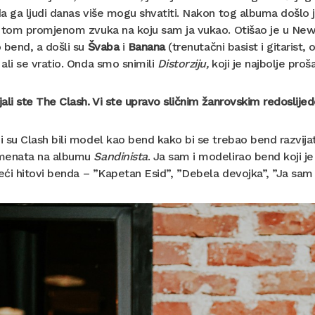
a ga ljudi danas više mogu shvatiti. Nakon tog albuma došlo
s tom promjenom zvuka na koju sam ja vukao. Otišao je u New
 bend, a došli su
Švaba
i
Banana
(trenutačni basist i gitarist, o
ali se vratio. Onda smo snimili
Distorziju,
koji je najbolje pro
ali ste The Clash. Vi ste upravo sličnim žanrovskim redoslijedo
 su Clash bili model kao bend kako bi se trebao bend razvij
menata na albumu
Sandinista
. Ja sam i modelirao bend koji je
veći hitovi benda – ”Kapetan Esid”, ”Debela devojka”, ”Ja sam