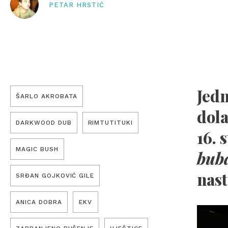
PETAR HRSTIĆ
Jedn
ŠARLO AKROBATA
dol
DARKWOOD DUB
RIMTUTITUKI
16. 
MAGIC BUSH
bub
nast
SRĐAN GOJKOVIĆ GILE
ANICA DOBRA
EKV