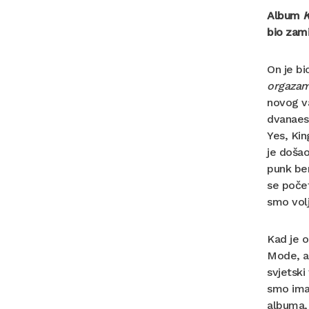
Album
K
bio zami
On je bi
orgaza
novog va
dvanaest
Yes, Kin
je došao
punk ben
se počet
smo volj
Kad je o
Mode, 
svjetski
smo imal
albuma, 