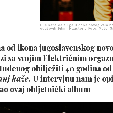
Gile kaže da su ga u doba novog vala na
oduševili Film i Haustor / Foto: Matej G
a od ikona jugoslavenskog novo
azi sa svojim Električnim orga
studenog obilježiti 40 godina o
anj kaže.
U intervjuu nam je opi
ao ovaj obljetnički album