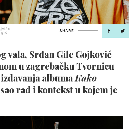
jviše
SHARE
rgić
g vala, Srđan Gile Gojković
zmom u zagrebačku Tvornicu
d izdavanja albuma
Kako
sao rad i kontekst u kojem je