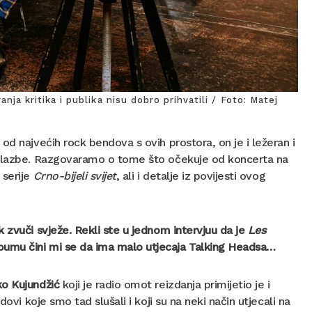
nja kritika i publika nisu dobro prihvatili / Foto: Matej
 od najvećih rock bendova s ovih prostora, on je i ležeran i
k glazbe. Razgovaramo o tome što očekuje od koncerta na
 serije
Crno-bijeli svijet
, ali i detalje iz povijesti ovog
ek zvuči svježe. Rekli ste u jednom intervjuu da je
Les
bumu čini mi se da ima malo utjecaja Talking Headsa…
o Kujundžić
koji je radio omot reizdanja primijetio je i
ovi koje smo tad slušali i koji su na neki način utjecali na