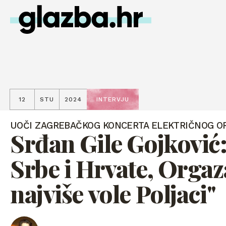
12
STU
2024
INTERVJU
UOČI ZAGREBAČKOG KONCERTA ELEKTRIČNOG 
Srđan Gile Gojković:
Srbe i Hrvate, Orga
najviše vole Poljaci"