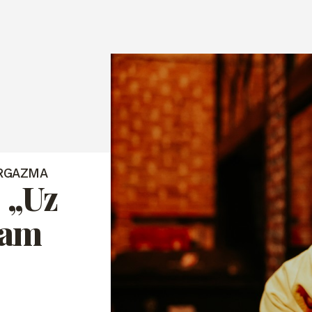
ORGAZMA
 „Uz
zam