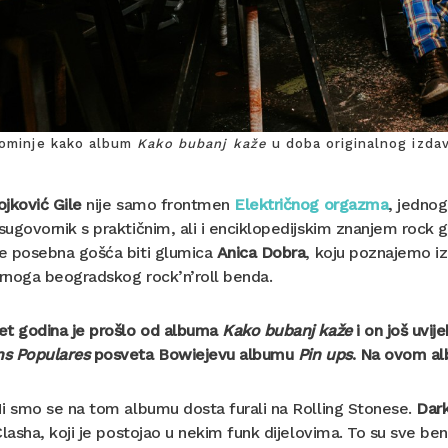
pominje kako album
Kako bubanj kaže
u doba originalnog izdava
jković Gile
nije samo frontmen
Električnog orgazma
, jednog
sugovornik s praktičnim, ali i enciklopedijskim znanjem roc
e posebna gošća biti glumica
Anica Dobra
, koju poznajemo iz
rnoga beogradskog rock’n’roll benda.
et godina je prošlo od albuma
Kako bubanj kaže
i on još uvij
s Populares
posveta Bowiejevu albumu
Pin ups
. Na ovom al
i smo se na tom albumu dosta furali na Rolling Stonese.
Dark
Clasha, koji je postojao u nekim funk dijelovima. To su sve bend