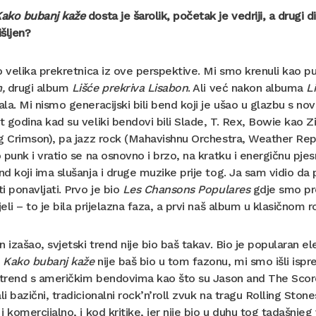
ako bubanj kaže
dosta je šarolik, početak je vedriji, a drugi
šljen?
o velika prekretnica iz ove perspektive. Mi smo krenuli kao 
m,
drugi album
Lišće prekriva Lisabon
. Ali već nakon albuma
L
la. Mi nismo generacijski bili bend koji je ušao u glazbu s no
 godina kad su veliki bendovi bili Slade, T. Rex, Bowie kao Z
g Crimson), pa jazz rock (Mahavishnu Orchestra, Weather Report
 punk i vratio se na osnovno i brzo, na kratku i energičnu pje
d koji ima slušanja i druge muzike prije tog. Ja sam vidio da 
i ponavljati. Prvo je bio
Les Chansons Populares
gdje smo pr
eli – to je bila prijelazna faza, a prvi naš album u klasičnom 
n izašao, svjetski trend nije bio baš takav. Bio je populara
a
Kako bubanj kaže
nije baš bio u tom fazonu, mi smo išli ispr
 trend s američkim bendovima kao što su Jason and The Scorche
i bazični, tradicionalni rock’n’roll zvuk na tragu Rolling Stone
i komercijalno, i kod kritike, jer nije bio u duhu tog tadašnj