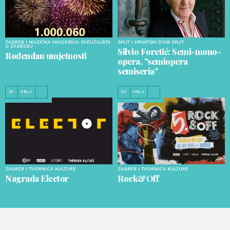
ZAGREB I MUZIČKA AKADEMIJA SVEUČILIŠTA
SPLIT I HRVATSKI DOM SPLIT
U ZAGREBU
Silvio Foretić: Semi-mono-
Rođendan umjetnosti
opera, "semiopera
semiseria"
01
VELJ
03
VELJ
ZAGREB I TVORNICA KULTURE
ZAGREB I TVORNICA KULTURE
Nagrada Elector
Rock&Off