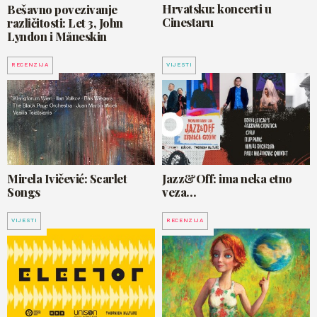
Hrvatsku: koncerti u
Bešavno povezivanje
Cinestaru
različitosti: Let 3, John
Lyndon i Måneskin
RECENZIJA
VIJESTI
Mirela Ivičević: Scarlet
Jazz&Off: ima neka etno
Songs
veza…
VIJESTI
RECENZIJA