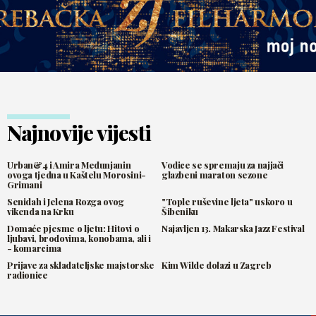
Najnovije vijesti
Urban&4 i Amira Medunjanin
Vodice se spremaju za najjači
ovoga tjedna u Kaštelu Morosini-
glazbeni maraton sezone
Grimani
Senidah i Jelena Rozga ovog
"Tople ruševine ljeta" uskoro u
vikenda na Krku
Šibeniku
Domaće pjesme o ljetu: Hitovi o
Najavljen 13. Makarska Jazz Festival
ljubavi, brodovima, konobama, ali i
- komarcima
Prijave za skladateljske majstorske
Kim Wilde dolazi u Zagreb
radionice