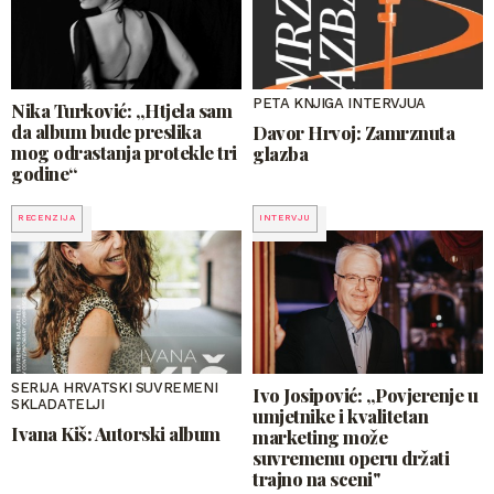
PETA KNJIGA INTERVJUA
Nika Turković: „Htjela sam
da album bude preslika
Davor Hrvoj: Zamrznuta
mog odrastanja protekle tri
glazba
godine“
RECENZIJA
INTERVJU
SERIJA HRVATSKI SUVREMENI
Ivo Josipović: „Povjerenje u
SKLADATELJI
umjetnike i kvalitetan
Ivana Kiš: Autorski album
marketing može
suvremenu operu držati
trajno na sceni"