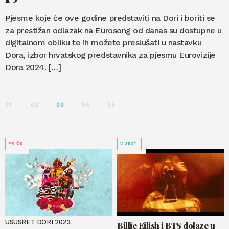
Pjesme koje će ove godine predstaviti na Dori i boriti se
za prestižan odlazak na Eurosong od danas su dostupne u
digitalnom obliku te ih možete preslušati u nastavku
Dora, izbor hrvatskog predstavnika za pjesmu Eurovizije
Dora 2024. […]
01
02
03
04
05
PRIČE
VIJESTI
USUSRET DORI 2023.
Billie Eilish i BTS dolaze u