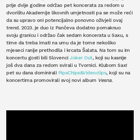
prije dvije godine održao pet koncerata za redom u
dvorištu Akademije likovnih umjetnosti pa se može reći
da su upravo oni potencijalno ponovno oživjeli ovaj
trend. 2023. je duo iz Pančeva dodatno pomaknuo
svoju granicu i održao čak sedam koncerata u Saxu, s
time da treba imati na umu da je tome nekoliko
mjeseci ranije prethodila i krcata Šalata. Na tom su im
koncertu gosti bili Slovenci
Joker Out
, koji su kasnije
još dva dana za redom svirali u Tvornici. Klubom Sax!
pet su dana dominirali
PipsChips&Videoclips
, koji su na
koncertima promovirali svoj novi album
Vesna
.