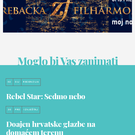
Moglo bi Vas zanimati
02
SIJ
RECENZIJA
Rebel Star: Sedmo nebo
30
PRO
IZVJEŠTAJ
Doajen hrvatske glazbe na
domaćem terenu