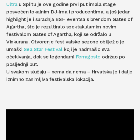
Ultra
u Splitu je ove godine prvi put imala stage
posvećen lokalnim DJ-ima i producentima, a još jedan
highlight je i suradnja BSH eventsa s brendom Gates of
Agartha, što je rezultiralo spektakularnim novim
festivalom Gates of Agartha, koji se održalo u
Vinkuranu. Otvorenje festivalske sezone obilježio je
umaški
Sea Star Festival
koji je nadmašio sva
očekivanja, dok se legendarni
Ferragosto
održao po
posljednji put.
U svakom slučaju – nema da nema – Hrvatska je i dalje
iznimno zanimljiva festivalska lokacija.