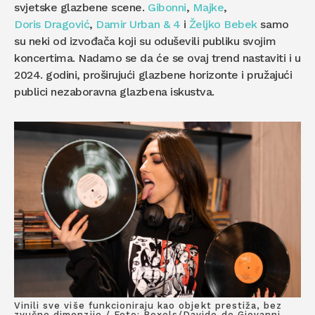
svjetske glazbene scene.
Gibonni
,
Majke
,
Doris Dragović
,
Damir Urban & 4
i
Željko Bebek
samo
su neki od izvođača koji su oduševili publiku svojim
koncertima. Nadamo se da će se ovaj trend nastaviti i u
2024. godini, proširujući glazbene horizonte i pružajući
publici nezaboravna glazbena iskustva.
Vinili sve više funkcioniraju kao objekt prestiža, bez
zvučne dimenzije / Foto: Pexels/Davide de Giovanni