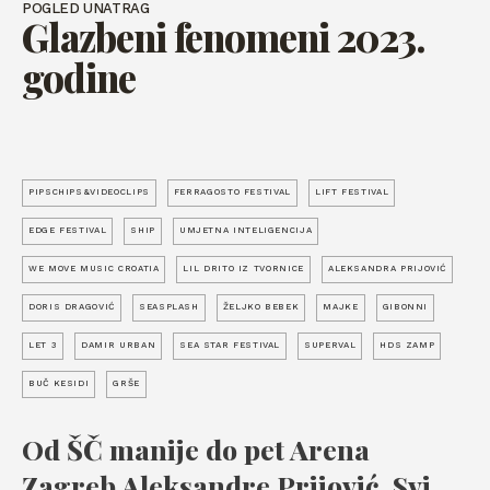
POGLED UNATRAG
Glazbeni fenomeni 2023.
godine
PIPSCHIPS&VIDEOCLIPS
FERRAGOSTO FESTIVAL
LIFT FESTIVAL
EDGE FESTIVAL
SHIP
UMJETNA INTELIGENCIJA
WE MOVE MUSIC CROATIA
LIL DRITO IZ TVORNICE
ALEKSANDRA PRIJOVIĆ
DORIS DRAGOVIĆ
SEASPLASH
ŽELJKO BEBEK
MAJKE
GIBONNI
LET 3
DAMIR URBAN
SEA STAR FESTIVAL
SUPERVAL
HDS ZAMP
BUČ KESIDI
GRŠE
Od ŠČ manije do pet Arena
Zagreb Aleksandre Prijović. Svi