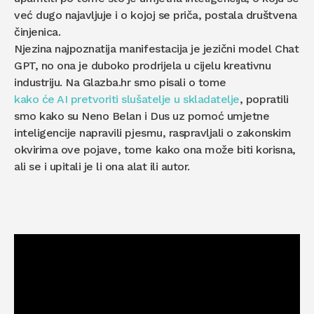
već dugo najavljuje i o kojoj se priča, postala društvena
činjenica.
Njezina najpoznatija manifestacija je jezični model Chat
GPT, no ona je duboko prodrijela u cijelu kreativnu
industriju. Na Glazba.hr smo pisali o tome
kako će AI pretvoriti slušatelje u skladatelje
, popratili
smo kako su Neno Belan i Dus uz pomoć umjetne
inteligencije napravili pjesmu, raspravljali o zakonskim
okvirima ove pojave, tome kako ona može biti korisna,
ali se i upitali je li ona alat ili autor.