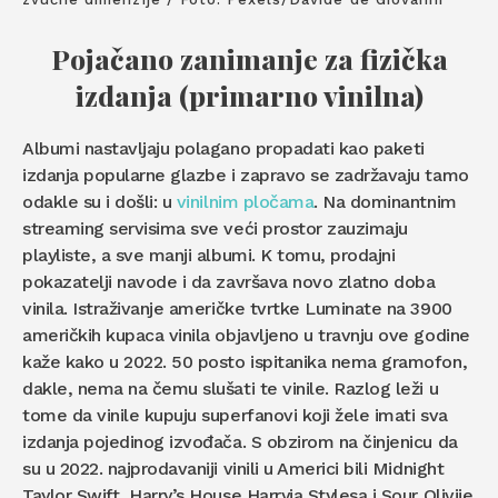
Pojačano zanimanje za fizička
izdanja (primarno vinilna)
Albumi nastavljaju polagano propadati kao paketi
izdanja popularne glazbe i zapravo se zadržavaju tamo
odakle su i došli: u
vinilnim pločama
. Na dominantnim
streaming servisima sve veći prostor zauzimaju
playliste, a sve manji albumi. K tomu, prodajni
pokazatelji navode i da završava novo zlatno doba
vinila. Istraživanje američke tvrtke Luminate na 3900
američkih kupaca vinila objavljeno u travnju ove godine
kaže kako u 2022. 50 posto ispitanika nema gramofon,
dakle, nema na čemu slušati te vinile. Razlog leži u
tome da vinile kupuju superfanovi koji žele imati sva
izdanja pojedinog izvođača. S obzirom na činjenicu da
su u 2022. najprodavaniji vinili u Americi bili Midnight
Taylor Swift, Harry’s House Harryja Stylesa i Sour Olivije