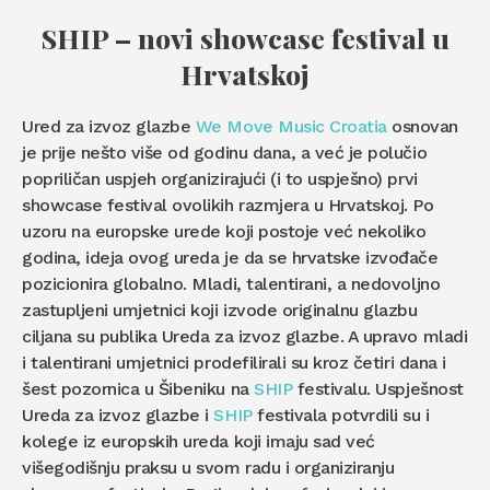
SHIP – novi showcase festival u
Hrvatskoj
Ured za izvoz glazbe
We Move Music Croatia
osnovan
je prije nešto više od godinu dana, a već je polučio
popriličan uspjeh organizirajući (i to uspješno) prvi
showcase festival ovolikih razmjera u Hrvatskoj. Po
uzoru na europske urede koji postoje već nekoliko
godina, ideja ovog ureda je da se hrvatske izvođače
pozicionira globalno. Mladi, talentirani, a nedovoljno
zastupljeni umjetnici koji izvode originalnu glazbu
ciljana su publika Ureda za izvoz glazbe. A upravo mladi
i talentirani umjetnici prodefilirali su kroz četiri dana i
šest pozornica u Šibeniku na
SHIP
festivalu. Uspješnost
Ureda za izvoz glazbe i
SHIP
festivala potvrdili su i
kolege iz europskih ureda koji imaju sad već
višegodišnju praksu u svom radu i organiziranju