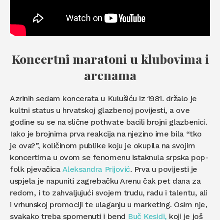
Koncertni maratoni u klubovima i
arenama
Azrinih sedam koncerata u Kulušiću iz 1981. držalo je
kultni status u hrvatskoj glazbenoj povijesti, a ove
godine su se na slične pothvate bacili brojni glazbenici.
Iako je brojnima prva reakcija na njezino ime bila “tko
je ova?”, količinom publike koju je okupila na svojim
koncertima u ovom se fenomenu istaknula srpska pop-
folk pjevačica
Aleksandra Prijović
. Prva u povijesti je
uspjela je napuniti zagrebačku Arenu čak pet dana za
redom, i to zahvaljujući svojem trudu, radu i talentu, ali
i vrhunskoj promociji te ulaganju u marketing. Osim nje,
svakako treba spomenuti i bend
Buč Kesidi,
koji je još