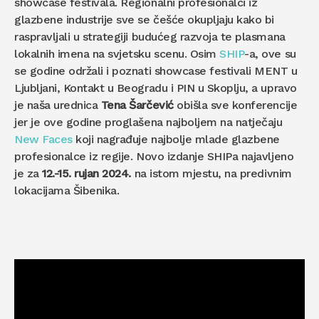
showcase festivala. Regionalni profesionalci iz
glazbene industrije sve se češće okupljaju kako bi
raspravljali u strategiji budućeg razvoja te plasmana
lokalnih imena na svjetsku scenu. Osim
SHIP
-a, ove su
se godine održali i poznati showcase festivali MENT u
Ljubljani, Kontakt u Beogradu i PIN u Skoplju, a upravo
je naša urednica
Tena Šarčević
obišla sve konferencije
jer je ove godine proglašena najboljem na natječaju
New Faces
koji nagrađuje najbolje mlade glazbene
profesionalce iz regije. Novo izdanje SHIPa najavljeno
je za
12.-15. rujan 2024.
na istom mjestu, na predivnim
lokacijama Šibenika.