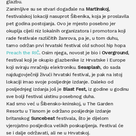
glazbu.
Zanimljive su se stvari događale na
Martinskoj
,
festivalskoj lokaciji nasuprot Šibenika, koja je proslavila
pet godina postojanja. Ovo je mjesto posebno jer
okuplja cijeli niz lokalnih organizatora i promotora koji
rade festivale različitih žanrova, pa je, u tom duhu,
tamo održan prvi hrvatski festival old school hip hopa
Preach the RIČ
. Osim njega, novost je bio i
Overground
,
festival koji je okupio glazbenike iz Hrvatske i Europe
koji sviraju mračniju elektroniku.
Seasplash
, do sada
najdugovječniji živući hrvatski festival, je pak na istoj
lokaciji imao svoje posljednje izdanje. Daleko od
posljednjeg izdanja još je
Blast Fest,
iz godine u godinu
sve bolji festival uistinu posebnog duha.
Kad smo već u Šibensko-kninskoj, u The Garden
Resortu u Tisnom je održano posljednje izdanje
britanskog
Suncebeat
festivala, što je dijelom
vjerojatno posljedica velikih poskupljenja. Festival će
se i dalje održavati, ali ne u Hrvatskoj.